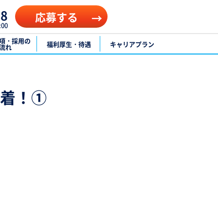
58
応募する
00
項・採用の
福利厚生・待遇
キャリアプラン
流れ
着！①