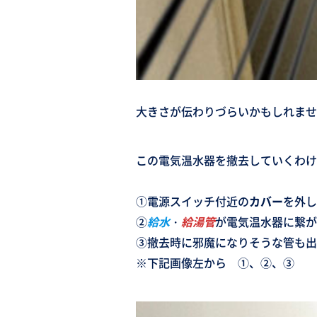
大きさが伝わりづらいかもしれませ
この電気温水器を撤去していくわけ
①電源スイッチ付近の
カバー
を外し
②
給水
・
給湯管
が電気温水器に繋が
③撤去時に邪魔になりそうな管も出
※下記画像左から ①、②、③